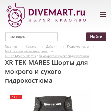
Главная
Каталог
Дайвинг
Гидрокостюмы
Майки и шорты из неопрена
XR TEK MARES Шорты для мокрого и сухого гидрокостюма
XR TEK MARES Шорты для
мокрого и сухого
гидрокостюма
АКЦИЯ