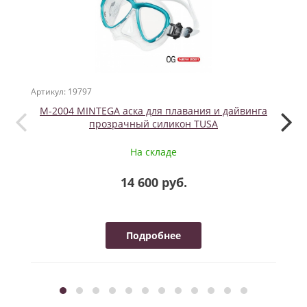
Артикул: 19797
Артикул
M-2004 МINTEGA аска для плавания и дайвинга
CRUI
прозрачный силикон TUSA
На складе
14 600 руб.
Подробнее